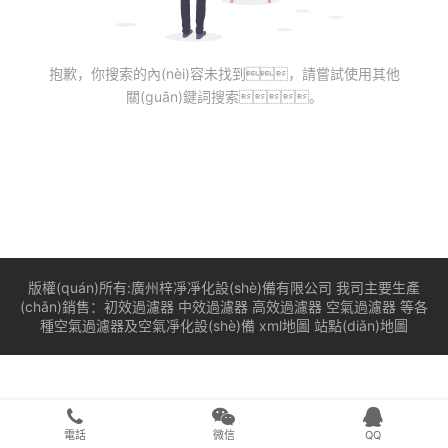
抱歉，你搜索的內(nèi)容未找到，請嘗試使用其他
關(guān)鍵詞搜索。
版權(quán)所有:廣州梓凈凈化設(shè)備有限公司 我司主要生產
(chǎn)銷售：
初效過濾器
中效過濾器
高效過濾器
空氣過濾器
等各
種空氣過濾器及空氣凈化設(shè)備
xml地圖
站點(diǎn)地圖
RM新时代|RM平台
電話
微信
QQ