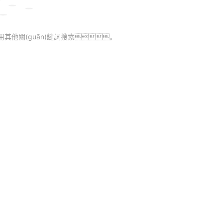
用其他關(guān)鍵詞搜索。