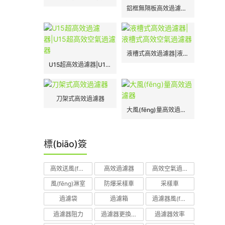
鋁框無隔板高效過濾器|H13|H14
液槽式高效過濾器|液槽式高效空氣過濾器
U15超高效過濾器|U15超高效空氣過濾器
刀架式高效過濾器
大風(fēng)量高效過濾器
標(biāo)簽
高效送風(fēng)口
高效過濾器
高效空氣過濾器
風(fēng)淋室
防爆采樣車
采樣車
過濾袋
過濾箱
過濾器風(fēng)量
過濾器阻力
過濾器更換周期
過濾器效率