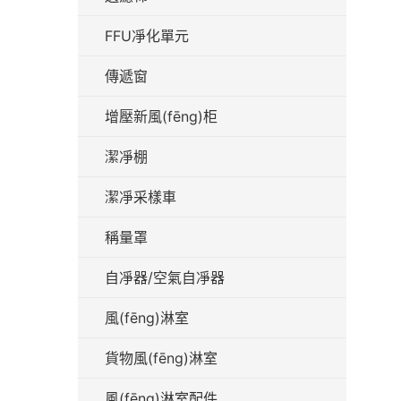
FFU凈化單元
傳遞窗
增壓新風(fēng)柜
潔凈棚
潔凈采樣車
稱量罩
自凈器/空氣自凈器
風(fēng)淋室
貨物風(fēng)淋室
風(fēng)淋室配件