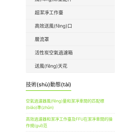
超潔凈工作臺
高效送風(fēng)口
層流罩
活性炭空氣過濾箱
送風(fēng)天花
技術(shù)動態(tài)
空氣過濾器風(fēng)量和潔凈車間的匹配標
(biāo)準(zhǔn)
高效過濾器和潔凈工作臺及FFU在潔凈車間的操
作規(guī)范